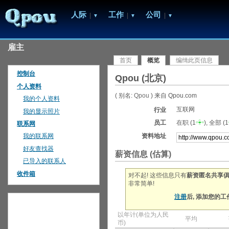
人际
工作
公司
|
|
|
▼
▼
▼
雇主
首页
概览
编缉此页信息
控制台
Qpou (北京)
个人资料
(
别名:
Qpou
)
来自 Qpou.com
我的个人资料
互联网
行业
我的显示照片
员工
在职 (1
), 全部 (1
联系网
资料地址
我的联系网
好友查找器
薪资信息 (估算)
已导入的联系人
收件箱
对不起! 这些信息只有
薪资匿名共享
非常简单!
注册
后, 添加您的
以年计(单位为人民
平均
币)