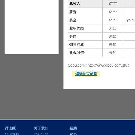
总收入
¥****
薪资
¥****
奖金
¥****
¥****
股权奖励
未知
分红
未知
销售提成
未知
礼金/小费
未知
Qpou.com ( http://www.qpou.com/zh/ )
编缉此页信息
讨论区
关于我们
帮助
站点支持
联系我们
FAQ