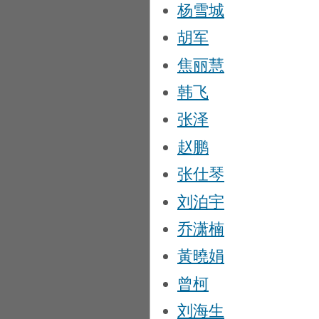
杨雪城
胡军
焦丽慧
韩飞
张泽
赵鹏
张仕琴
刘泊宇
乔潇楠
黃曉娟
曾柯
刘海生