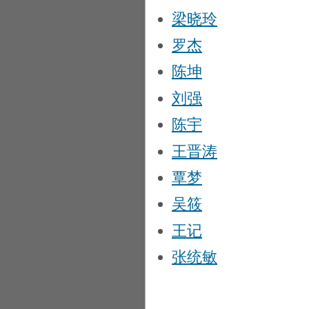
梁晓玲
罗杰
陈坤
刘强
陈宇
王晋涛
覃梦
吴筱
王记
张统敏