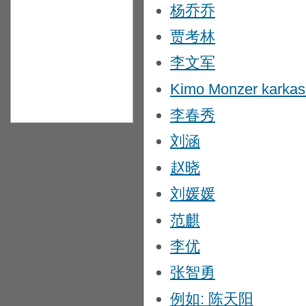
杨乔乔
贾考林
李文军
Kimo Monzer karkas
李春秀
刘涵
赵晓
刘媛媛
范麒
李优
张智勇
例如: 陈天阳