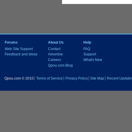
Forums
About Us
Help
Web Site Support
Contact
FAQ
Feedback and Ideas
Advertise
Support
Careers
What's New
Qpou.com Blog
Qpou.com © 2010
Terms of Service
Privacy Policy
Site Map
Recent Update