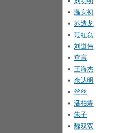
刘明明
温实初
苏造龙
范红磊
刘道伟
查言
王海杰
余达明
丝丝
潘柏霖
朱子
魏双双