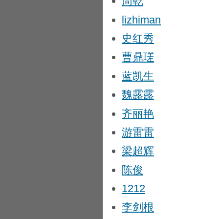
周乾
lizhiman
史红秀
曹鼎瑳
蓝凯生
魏露露
齐丽艳
游雷雷
梁超辉
陈俊
1212
李剑根