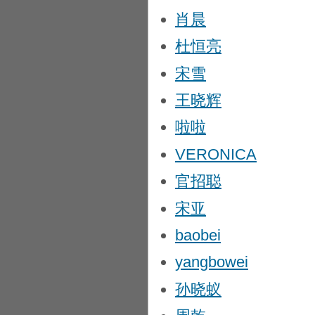
肖晨
杜恒亮
宋雪
王晓辉
啦啦
VERONICA
官招聪
宋亚
baobei
yangbowei
孙晓蚁