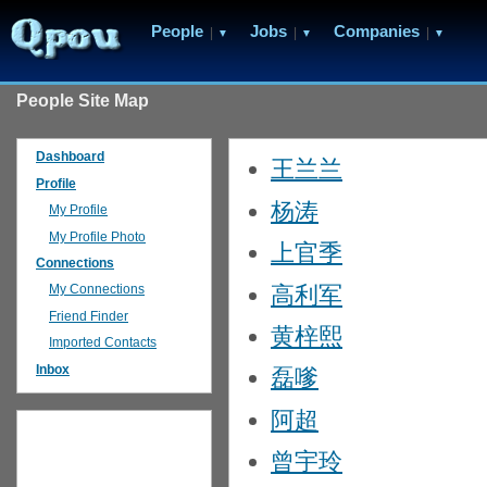
People
Jobs
Companies
|
|
|
▼
▼
▼
People Site Map
Dashboard
王兰兰
Profile
杨涛
My Profile
My Profile Photo
上官季
Connections
高利军
My Connections
Friend Finder
黄梓熙
Imported Contacts
Inbox
磊嗲
阿超
曾宇玲