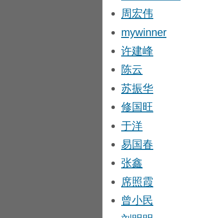
周宏伟
mywinner
许建峰
陈云
苏振华
修国旺
于洋
易国春
张鑫
席照霞
曾小民