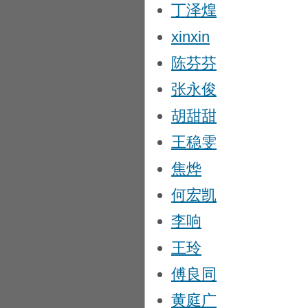
丁泽煌
xinxin
陈芬芬
张永俊
胡甜甜
王稳雯
焦烨
何宏凯
李响
王玲
傅良同
黄庭广