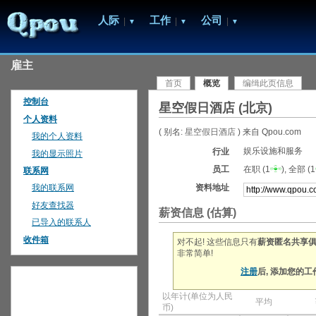
人际
工作
公司
|
|
|
▼
▼
▼
雇主
首页
概览
编缉此页信息
控制台
星空假日酒店 (北京)
个人资料
(
别名:
星空假日酒店
)
来自 Qpou.com
我的个人资料
娱乐设施和服务
行业
我的显示照片
员工
在职 (1
), 全部 (1
联系网
资料地址
我的联系网
好友查找器
薪资信息 (估算)
已导入的联系人
收件箱
对不起! 这些信息只有
薪资匿名共享
非常简单!
注册
后, 添加您的
以年计(单位为人民
平均
币)