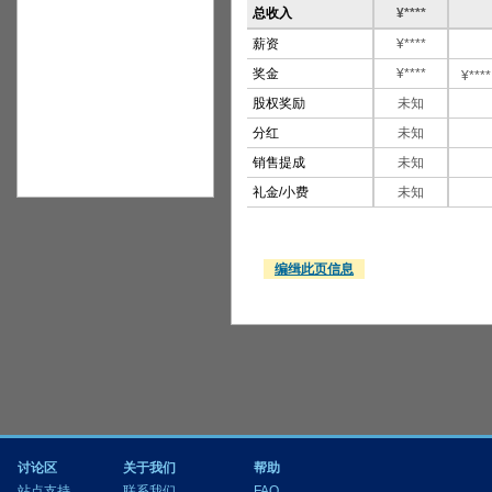
总收入
¥****
薪资
¥****
奖金
¥****
¥****
股权奖励
未知
分红
未知
销售提成
未知
礼金/小费
未知
编缉此页信息
讨论区
关于我们
帮助
站点支持
联系我们
FAQ