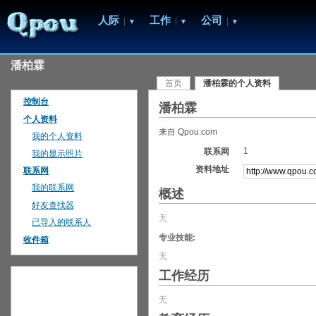
人际
工作
公司
|
|
|
▼
▼
▼
潘柏霖
首页
潘柏霖的个人资料
控制台
潘柏霖
个人资料
来自 Qpou.com
我的个人资料
1
联系网
我的显示照片
资料地址
联系网
我的联系网
概述
好友查找器
无
已导入的联系人
专业技能:
收件箱
无
工作经历
无