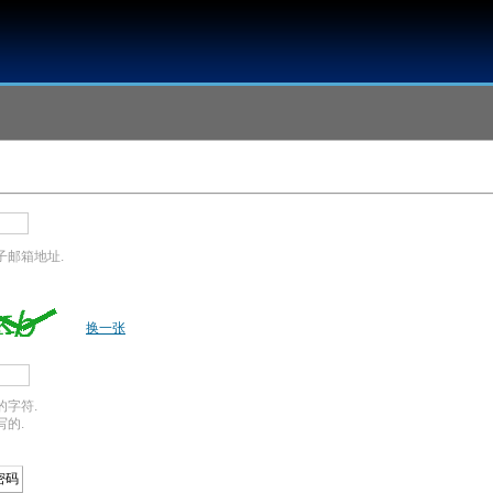
子邮箱地址.
换一张
字符.
的.