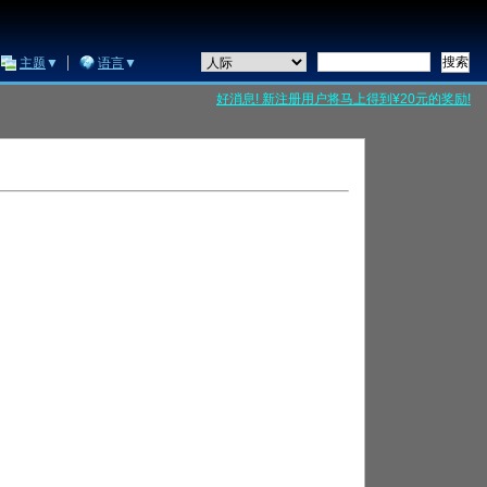
主题
▼
语言
▼
好消息! 新注册用户将马上得到¥20元的奖励!